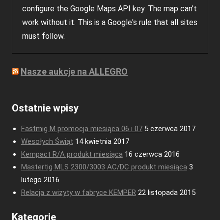
configure the Google Maps API key. The map can't
work without it. This is a Google's rule that all sites
must follow.
Nasze aukcje na ALLEGRO
Ostatnie wpisy
Fastmig M promocja miesiąca 06 i 07
5 czerwca 2017
Wesołych Świąt
14 kwietnia 2017
Kempact R/A produkt miesiąca
16 czerwca 2016
Mastertig MLS 2300/3003 AC/DC produkt miesiąca
3
lutego 2016
Relacja z wizyty w fabryce KEMPER
22 listopada 2015
Kategorie