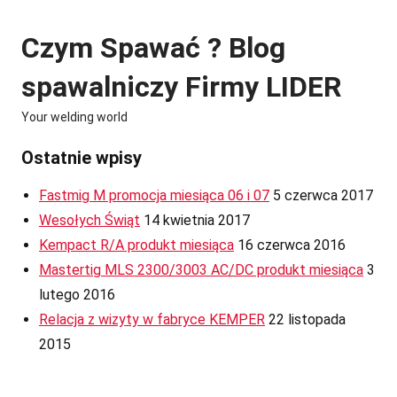
Skip
to
Czym Spawać ? Blog
content
spawalniczy Firmy LIDER
Your welding world
Ostatnie wpisy
Fastmig M promocja miesiąca 06 i 07
5 czerwca 2017
Wesołych Świąt
14 kwietnia 2017
Kempact R/A produkt miesiąca
16 czerwca 2016
Mastertig MLS 2300/3003 AC/DC produkt miesiąca
3
lutego 2016
Relacja z wizyty w fabryce KEMPER
22 listopada
2015