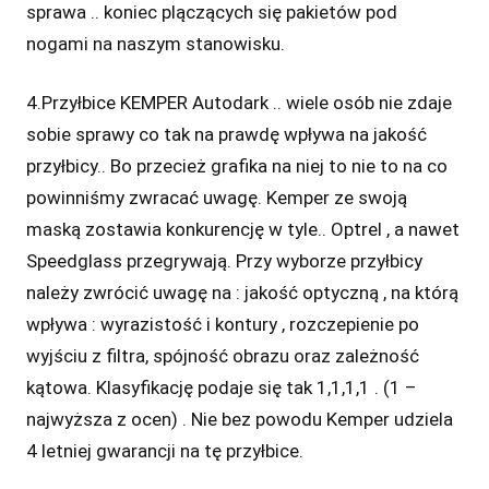
sprawa .. koniec plączących się pakietów pod
nogami na naszym stanowisku.
4.Przyłbice KEMPER Autodark .. wiele osób nie zdaje
sobie sprawy co tak na prawdę wpływa na jakość
przyłbicy.. Bo przecież grafika na niej to nie to na co
powinniśmy zwracać uwagę. Kemper ze swoją
maską zostawia konkurencję w tyle.. Optrel , a nawet
Speedglass przegrywają. Przy wyborze przyłbicy
należy zwrócić uwagę na : jakość optyczną , na którą
wpływa : wyrazistość i kontury , rozczepienie po
wyjściu z filtra, spójność obrazu oraz zależność
kątowa. Klasyfikację podaje się tak 1,1,1,1 . (1 –
najwyższa z ocen) . Nie bez powodu Kemper udziela
4 letniej gwarancji na tę przyłbice.