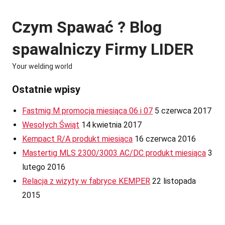
Skip
to
Czym Spawać ? Blog
content
spawalniczy Firmy LIDER
Your welding world
Ostatnie wpisy
Fastmig M promocja miesiąca 06 i 07
5 czerwca 2017
Wesołych Świąt
14 kwietnia 2017
Kempact R/A produkt miesiąca
16 czerwca 2016
Mastertig MLS 2300/3003 AC/DC produkt miesiąca
3
lutego 2016
Relacja z wizyty w fabryce KEMPER
22 listopada
2015