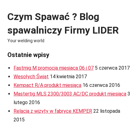
Skip
to
Czym Spawać ? Blog
content
spawalniczy Firmy LIDER
Your welding world
Ostatnie wpisy
Fastmig M promocja miesiąca 06 i 07
5 czerwca 2017
Wesołych Świąt
14 kwietnia 2017
Kempact R/A produkt miesiąca
16 czerwca 2016
Mastertig MLS 2300/3003 AC/DC produkt miesiąca
3
lutego 2016
Relacja z wizyty w fabryce KEMPER
22 listopada
2015