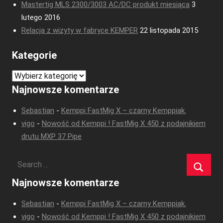
Mastertig MLS 2300/3003 AC/DC produkt miesiąca
3
lutego 2016
Relacja z wizyty w fabryce KEMPER
22 listopada 2015
Kategorie
Kategorie
Najnowsze komentarze
Sebastian
-
Kemppi FastMig X – czarny Kemppiak.
vigo
-
Nowość od Kemppi ! FastMig X 450 z podajnikiem
drutu MXP 37 Pipe
Najnowsze komentarze
Sebastian
-
Kemppi FastMig X – czarny Kemppiak.
vigo
-
Nowość od Kemppi ! FastMig X 450 z podajnikiem