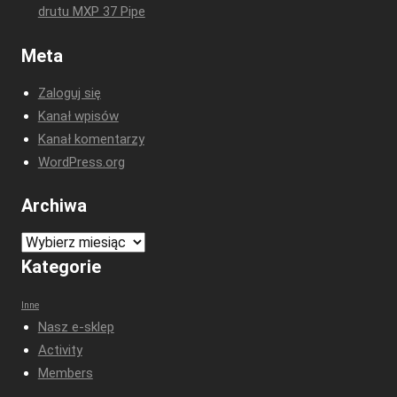
drutu MXP 37 Pipe
Meta
Zaloguj się
Kanał wpisów
Kanał komentarzy
WordPress.org
Archiwa
Archiwa
Kategorie
Inne
Nasz e-sklep
Activity
Members