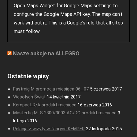
Open Maps Widget for Google Maps settings to
configure the Google Maps API key. The map can't
work without it. This is a Google's rule that all sites
must follow.
Nasze aukcje na ALLEGRO
Ostatnie wpisy
Fastmig M promocja miesiąca 06 i 07
5 czerwca 2017
Wesołych Świąt
14 kwietnia 2017
Kempact R/A produkt miesiąca
16 czerwca 2016
Mastertig MLS 2300/3003 AC/DC produkt miesiąca
3
lutego 2016
Relacja z wizyty w fabryce KEMPER
22 listopada 2015