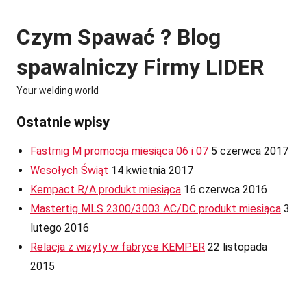
Skip
to
Czym Spawać ? Blog
content
spawalniczy Firmy LIDER
Your welding world
Ostatnie wpisy
Fastmig M promocja miesiąca 06 i 07
5 czerwca 2017
Wesołych Świąt
14 kwietnia 2017
Kempact R/A produkt miesiąca
16 czerwca 2016
Mastertig MLS 2300/3003 AC/DC produkt miesiąca
3
lutego 2016
Relacja z wizyty w fabryce KEMPER
22 listopada
2015