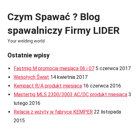
Skip
to
Czym Spawać ? Blog
content
spawalniczy Firmy LIDER
Your welding world
Ostatnie wpisy
Fastmig M promocja miesiąca 06 i 07
5 czerwca 2017
Wesołych Świąt
14 kwietnia 2017
Kempact R/A produkt miesiąca
16 czerwca 2016
Mastertig MLS 2300/3003 AC/DC produkt miesiąca
3
lutego 2016
Relacja z wizyty w fabryce KEMPER
22 listopada
2015