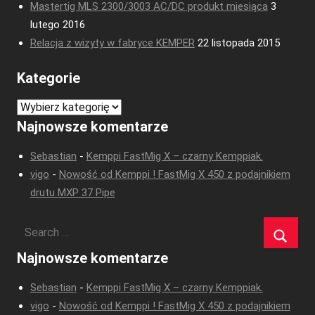
Mastertig MLS 2300/3003 AC/DC produkt miesiąca
3
lutego 2016
Relacja z wizyty w fabryce KEMPER
22 listopada 2015
Kategorie
Kategorie
Najnowsze komentarze
Sebastian
-
Kemppi FastMig X – czarny Kemppiak.
vigo
-
Nowość od Kemppi ! FastMig X 450 z podajnikiem
drutu MXP 37 Pipe
Najnowsze komentarze
Sebastian
-
Kemppi FastMig X – czarny Kemppiak.
vigo
-
Nowość od Kemppi ! FastMig X 450 z podajnikiem