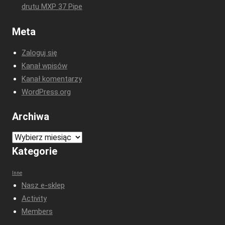
drutu MXP 37 Pipe
Meta
Zaloguj się
Kanał wpisów
Kanał komentarzy
WordPress.org
Archiwa
Archiwa
Kategorie
Inne
Nasz e-sklep
Activity
Members