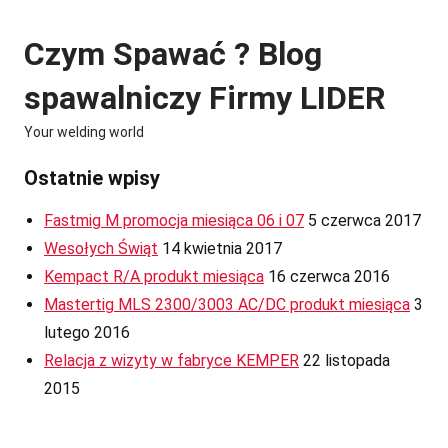
Skip
to
Czym Spawać ? Blog
content
spawalniczy Firmy LIDER
Your welding world
Ostatnie wpisy
Fastmig M promocja miesiąca 06 i 07
5 czerwca 2017
Wesołych Świąt
14 kwietnia 2017
Kempact R/A produkt miesiąca
16 czerwca 2016
Mastertig MLS 2300/3003 AC/DC produkt miesiąca
3
lutego 2016
Relacja z wizyty w fabryce KEMPER
22 listopada
2015