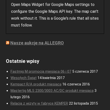
Open Maps Widget for Google Maps settings to
configure the Google Maps API key. The map can't
work without it. This is a Google's rule that all sites
must follow.
Nasze aukcje na ALLEGRO
Ostatnie wpisy
Fastmig M promocja miesiąca 06 i 07
5 czerwca 2017
Wesołych Świąt
14 kwietnia 2017
Kempact R/A produkt miesiąca
16 czerwca 2016
Mastertig MLS 2300/3003 AC/DC produkt miesiąca
3
lutego 2016
Relacja z wizyty w fabryce KEMPER
22 listopada 2015