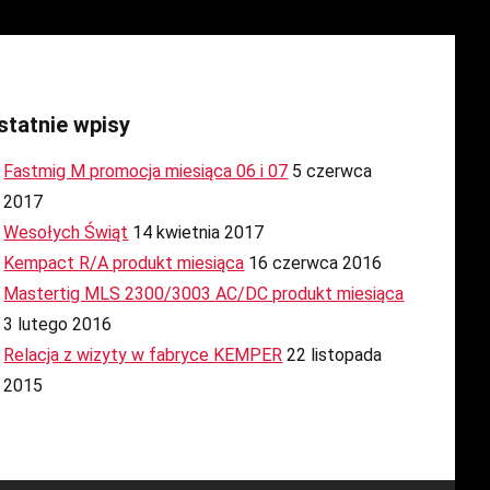
statnie wpisy
Fastmig M promocja miesiąca 06 i 07
5 czerwca
2017
Wesołych Świąt
14 kwietnia 2017
Kempact R/A produkt miesiąca
16 czerwca 2016
Mastertig MLS 2300/3003 AC/DC produkt miesiąca
3 lutego 2016
Relacja z wizyty w fabryce KEMPER
22 listopada
2015