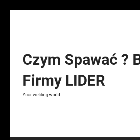
Skip
to
content
Czym Spawać ? B
Firmy LIDER
Your welding world