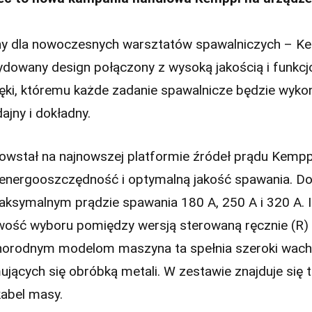
y dla nowoczesnych warsztatów spawalniczych – K
ydowany design połączony z wysoką jakością i funkcj
ięki, któremu każde zadanie spawalnicze będzie wyk
ajny i dokładny.
wstał na najnowszej platformie źródeł prądu Kempp
 energooszczędność i optymalną jakość spawania. Do
ksymalnym prądzie spawania 180 A, 250 A i 320 A. I
wość wyboru pomiędzy wersją sterowaną ręcznie (R) i
óżnorodnym modelom maszyna ta spełnia szeroki wach
jących się obróbką metali. W zestawie znajduje się 
kabel masy.