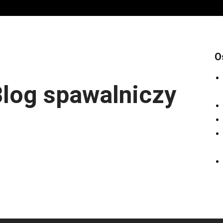
O
log spawalniczy