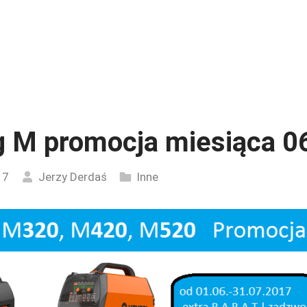
 M promocja miesiąca 06
17
Jerzy Derdaś
Inne