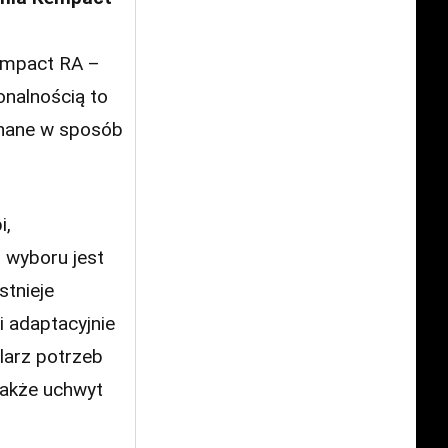
empact RA –
onalnością to
onane w sposób
i,
 wyboru jest
stnieje
 adaptacyjnie
larz potrzeb
także uchwyt