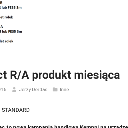
t R/A produkt miesiąca
016
Jerzy Derdaś
Inne
 STANDARD
iec to nowa kampania handlowa Kemppi na urządz