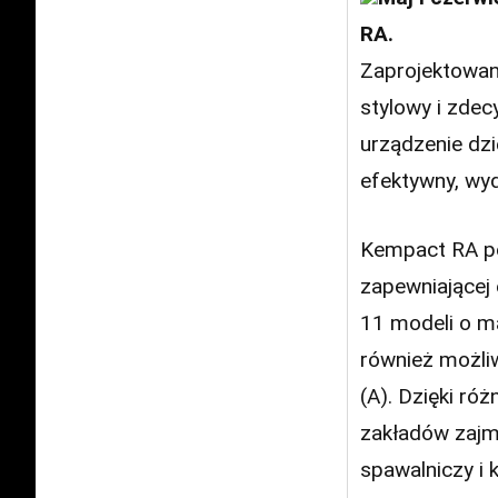
RA.
Zaprojektowan
stylowy i zdec
urządzenie dz
efektywny, wyd
Kempact RA po
zapewniającej
11 modeli o ma
również możli
(A). Dzięki r
zakładów zajmu
spawalniczy i 