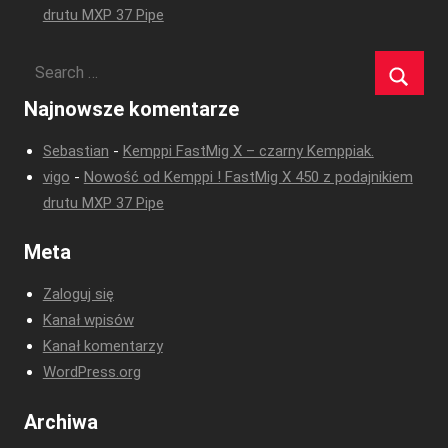
drutu MXP 37 Pipe
Najnowsze komentarze
Sebastian
-
Kemppi FastMig X – czarny Kemppiak.
vigo
-
Nowość od Kemppi ! FastMig X 450 z podajnikiem
drutu MXP 37 Pipe
Meta
Zaloguj się
Kanał wpisów
Kanał komentarzy
WordPress.org
Archiwa