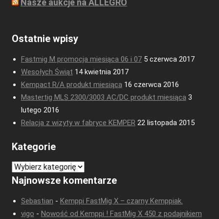
Nasze aukcje na ALLEGRO
Ostatnie wpisy
Fastmig M promocja miesiąca 06 i 07
5 czerwca 2017
Wesołych Świąt
14 kwietnia 2017
Kempact R/A produkt miesiąca
16 czerwca 2016
Mastertig MLS 2300/3003 AC/DC produkt miesiąca
3
lutego 2016
Relacja z wizyty w fabryce KEMPER
22 listopada 2015
Kategorie
Kategorie
Najnowsze komentarze
Sebastian
-
Kemppi FastMig X – czarny Kemppiak.
vigo
-
Nowość od Kemppi ! FastMig X 450 z podajnikiem