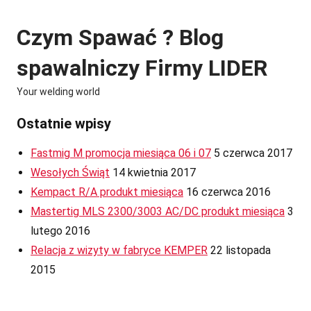
Skip
to
Czym Spawać ? Blog
content
spawalniczy Firmy LIDER
Your welding world
Ostatnie wpisy
Fastmig M promocja miesiąca 06 i 07
5 czerwca 2017
Wesołych Świąt
14 kwietnia 2017
Kempact R/A produkt miesiąca
16 czerwca 2016
Mastertig MLS 2300/3003 AC/DC produkt miesiąca
3
lutego 2016
Relacja z wizyty w fabryce KEMPER
22 listopada
2015