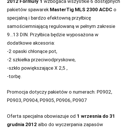
2012 Formuły 1
wzbogaca wszystkie 6 dostępnych
pakietów spawarek
MasterTig MLS 2300 ACDC
o
specjalną i bardzo efektowną przyłbicę
samościemniającą regulowaną w pełnym zakresie
9…13 DIN. Przyłbica będzie wyposażona w
dodatkowe akcesoria:
-2 opaski chłonące pot,
-2 szkiełka przeciwodpryskowe,
-szkło powiększające X 2,5 ,
-torbę.
Promocja dotyczy pakietów o numerach: P0902,
P0903, P0904, P0905, P0906, P0907
Oferta specjalna obowiazuje od
1 wrzesnia do 31
grudnia 2012
albo do wyczerpania zapasów