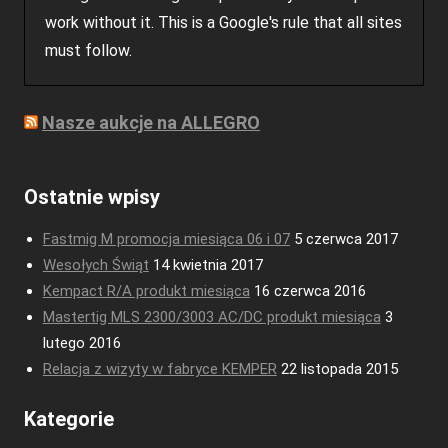
work without it. This is a Google's rule that all sites
must follow.
Nasze aukcje na ALLEGRO
Ostatnie wpisy
Fastmig M promocja miesiąca 06 i 07
5 czerwca 2017
Wesołych Świąt
14 kwietnia 2017
Kempact R/A produkt miesiąca
16 czerwca 2016
Mastertig MLS 2300/3003 AC/DC produkt miesiąca
3
lutego 2016
Relacja z wizyty w fabryce KEMPER
22 listopada 2015
Kategorie