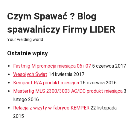
Skip
to
Czym Spawać ? Blog
content
spawalniczy Firmy LIDER
Your welding world
Ostatnie wpisy
Fastmig M promocja miesiąca 06 i 07
5 czerwca 2017
Wesołych Świąt
14 kwietnia 2017
Kempact R/A produkt miesiąca
16 czerwca 2016
Mastertig MLS 2300/3003 AC/DC produkt miesiąca
3
lutego 2016
Relacja z wizyty w fabryce KEMPER
22 listopada
2015