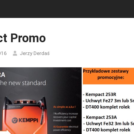
t Promo
016
Jerzy Derdaś