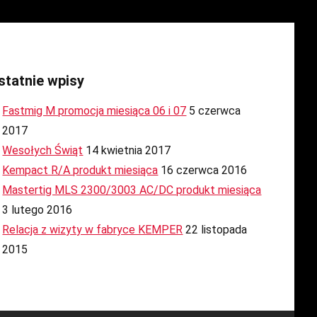
statnie wpisy
Fastmig M promocja miesiąca 06 i 07
5 czerwca
2017
Wesołych Świąt
14 kwietnia 2017
Kempact R/A produkt miesiąca
16 czerwca 2016
Mastertig MLS 2300/3003 AC/DC produkt miesiąca
3 lutego 2016
Relacja z wizyty w fabryce KEMPER
22 listopada
2015