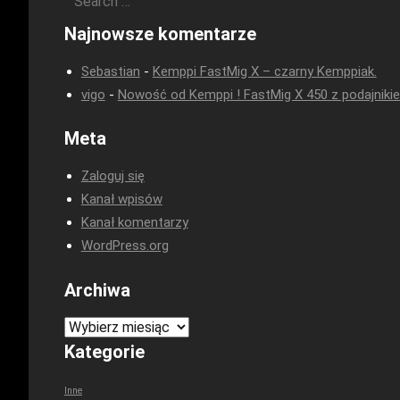
Najnowsze komentarze
Sebastian
-
Kemppi FastMig X – czarny Kemppiak.
vigo
-
Nowość od Kemppi ! FastMig X 450 z podajniki
Meta
Zaloguj się
Kanał wpisów
Kanał komentarzy
WordPress.org
Archiwa
Archiwa
Kategorie
Inne