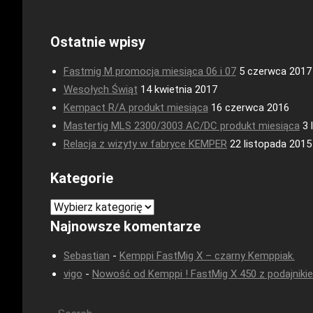
Ostatnie wpisy
Fastmig M promocja miesiąca 06 i 07
5 czerwca 2017
Wesołych Świąt
14 kwietnia 2017
Kempact R/A produkt miesiąca
16 czerwca 2016
Mastertig MLS 2300/3003 AC/DC produkt miesiąca
3 
Relacja z wizyty w fabryce KEMPER
22 listopada 2015
Kategorie
Kategorie
Najnowsze komentarze
Sebastian
-
Kemppi FastMig X – czarny Kemppiak.
vigo
-
Nowość od Kemppi ! FastMig X 450 z podajniki