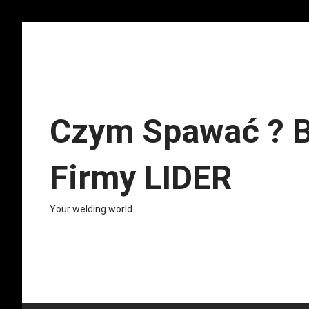
Skip
to
content
Czym Spawać ? B
Firmy LIDER
Your welding world