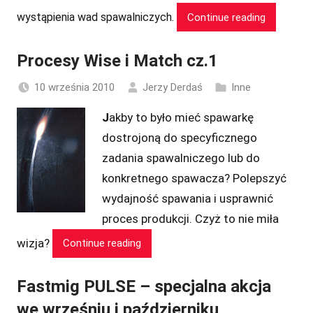
wystąpienia wad spawalniczych.
Continue reading
Procesy Wise i Match cz.1
10 września 2010
Jerzy Derdaś
Inne
J
akb
y to było mieć spawarkę
dostrojoną do specyficznego
zadania spawalniczego lub do
konkretnego spawacza? Polepszyć
wydajność spawania i usprawnić
proces produkcji. Czyż to nie miła
wizja?
Continue reading
Fastmig PULSE – specjalna akcja
we wrześniu i październiku