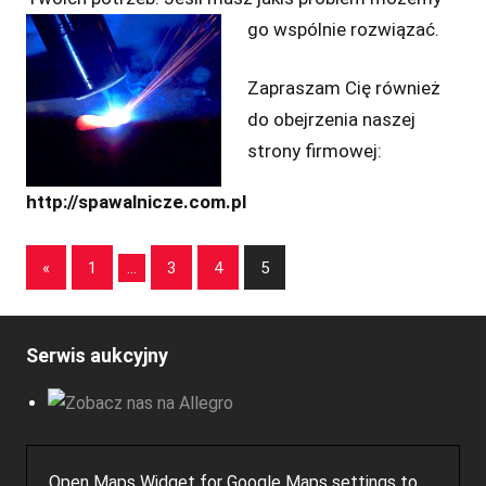
go wspólnie rozwiązać.
Zapraszam Cię również
do obejrzenia naszej
strony firmowej:
http://spawalnicze.com.pl
Stronicowanie
Previous
«
1
…
3
4
5
Posts
wpisów
Serwis aukcyjny
Open Maps Widget for Google Maps settings to