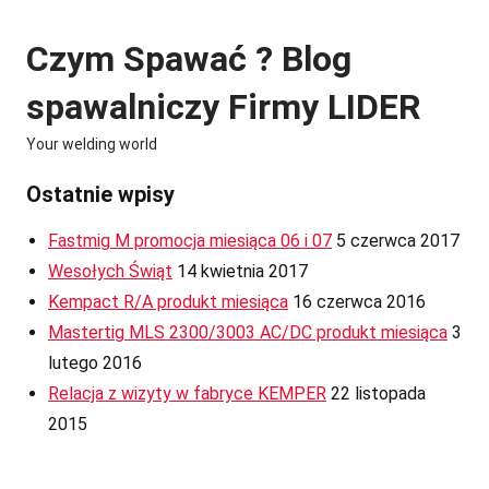
Skip
to
Czym Spawać ? Blog
content
spawalniczy Firmy LIDER
Your welding world
Ostatnie wpisy
Fastmig M promocja miesiąca 06 i 07
5 czerwca 2017
Wesołych Świąt
14 kwietnia 2017
Kempact R/A produkt miesiąca
16 czerwca 2016
Mastertig MLS 2300/3003 AC/DC produkt miesiąca
3
lutego 2016
Relacja z wizyty w fabryce KEMPER
22 listopada
2015