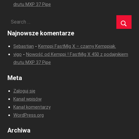
drutu MXP 37 Pipe
Najnowsze komentarze
Sebastian
-
Kemppi FastMig X – czarny Kemppiak.
vigo
-
Nowość od Kemppi ! FastMig X 450 z podajnikiem
drutu MXP 37 Pipe
Meta
Zaloguj się
Kanał wpisów
Kanał komentarzy
WordPress.org
Archiwa