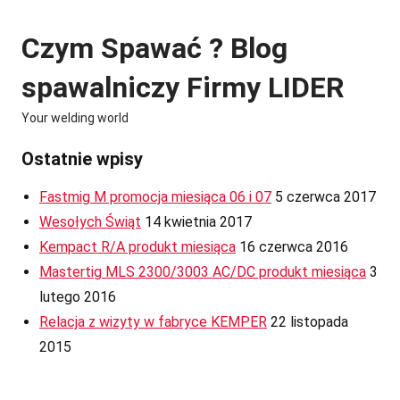
Skip
to
Czym Spawać ? Blog
content
spawalniczy Firmy LIDER
Your welding world
Ostatnie wpisy
Fastmig M promocja miesiąca 06 i 07
5 czerwca 2017
Wesołych Świąt
14 kwietnia 2017
Kempact R/A produkt miesiąca
16 czerwca 2016
Mastertig MLS 2300/3003 AC/DC produkt miesiąca
3
lutego 2016
Relacja z wizyty w fabryce KEMPER
22 listopada
2015