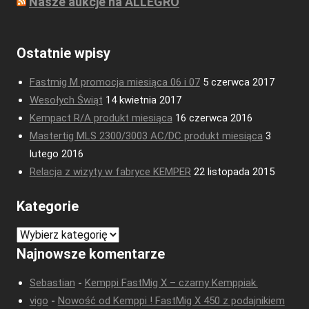
Nasze aukcje na ALLEGRO
Ostatnie wpisy
Fastmig M promocja miesiąca 06 i 07
5 czerwca 2017
Wesołych Świąt
14 kwietnia 2017
Kempact R/A produkt miesiąca
16 czerwca 2016
Mastertig MLS 2300/3003 AC/DC produkt miesiąca
3
lutego 2016
Relacja z wizyty w fabryce KEMPER
22 listopada 2015
Kategorie
Kategorie
Najnowsze komentarze
Sebastian
-
Kemppi FastMig X – czarny Kemppiak.
vigo
-
Nowość od Kemppi ! FastMig X 450 z podajnikiem