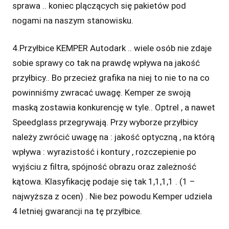
sprawa .. koniec plączących się pakietów pod
nogami na naszym stanowisku.
4.Przyłbice KEMPER Autodark .. wiele osób nie zdaje
sobie sprawy co tak na prawdę wpływa na jakość
przyłbicy.. Bo przecież grafika na niej to nie to na co
powinniśmy zwracać uwagę. Kemper ze swoją
maską zostawia konkurencję w tyle.. Optrel , a nawet
Speedglass przegrywają. Przy wyborze przyłbicy
należy zwrócić uwagę na : jakość optyczną , na którą
wpływa : wyrazistość i kontury , rozczepienie po
wyjściu z filtra, spójność obrazu oraz zależność
kątowa. Klasyfikację podaje się tak 1,1,1,1 . (1 –
najwyższa z ocen) . Nie bez powodu Kemper udziela
4 letniej gwarancji na tę przyłbice.