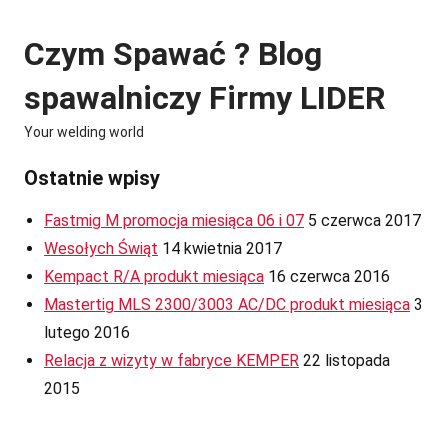
Skip
to
Czym Spawać ? Blog
content
spawalniczy Firmy LIDER
Your welding world
Ostatnie wpisy
Fastmig M promocja miesiąca 06 i 07
5 czerwca 2017
Wesołych Świąt
14 kwietnia 2017
Kempact R/A produkt miesiąca
16 czerwca 2016
Mastertig MLS 2300/3003 AC/DC produkt miesiąca
3
lutego 2016
Relacja z wizyty w fabryce KEMPER
22 listopada
2015