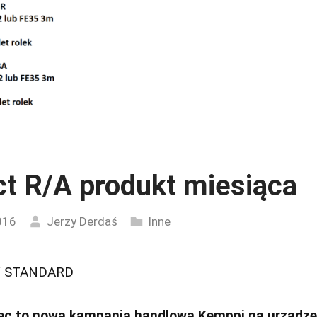
t R/A produkt miesiąca
016
Jerzy Derdaś
Inne
 STANDARD
iec to nowa kampania handlowa Kemppi na urządz