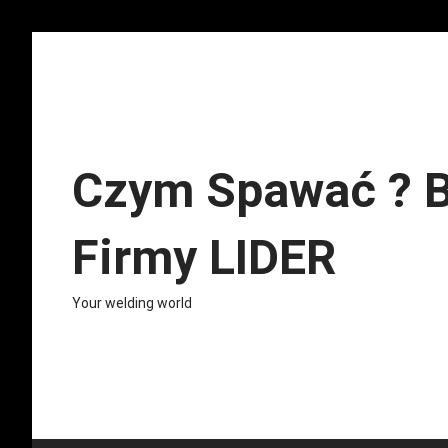
Skip
to
content
Czym Spawać ? B
Firmy LIDER
Your welding world