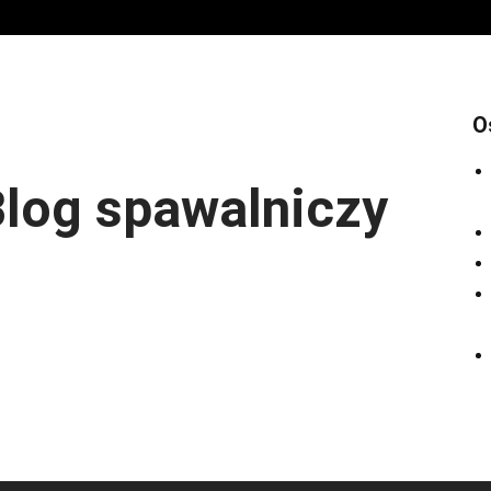
O
log spawalniczy