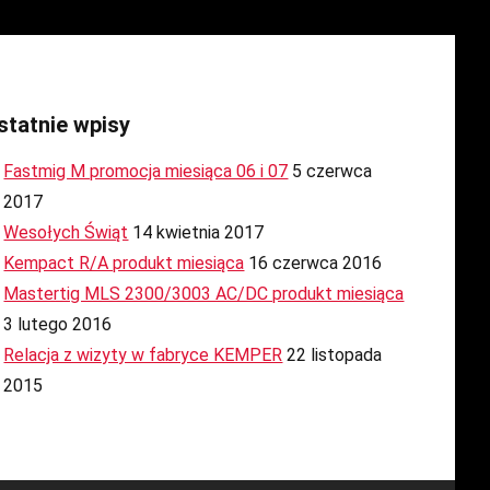
statnie wpisy
Fastmig M promocja miesiąca 06 i 07
5 czerwca
2017
Wesołych Świąt
14 kwietnia 2017
Kempact R/A produkt miesiąca
16 czerwca 2016
Mastertig MLS 2300/3003 AC/DC produkt miesiąca
3 lutego 2016
Relacja z wizyty w fabryce KEMPER
22 listopada
2015