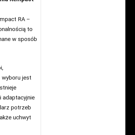
empact RA –
onalnością to
onane w sposób
i,
 wyboru jest
stnieje
 adaptacyjnie
larz potrzeb
także uchwyt