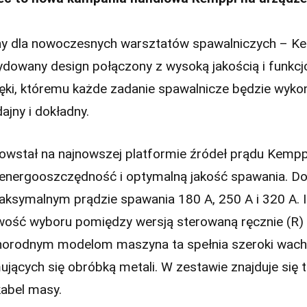
y dla nowoczesnych warsztatów spawalniczych – K
ydowany design połączony z wysoką jakością i funkcj
ięki, któremu każde zadanie spawalnicze będzie wyk
ajny i dokładny.
wstał na najnowszej platformie źródeł prądu Kempp
 energooszczędność i optymalną jakość spawania. Do
ksymalnym prądzie spawania 180 A, 250 A i 320 A. I
wość wyboru pomiędzy wersją sterowaną ręcznie (R) i
óżnorodnym modelom maszyna ta spełnia szeroki wach
jących się obróbką metali. W zestawie znajduje się 
kabel masy.