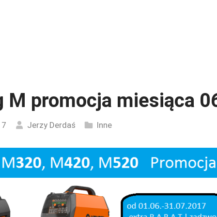
 M promocja miesiąca 06
17
Jerzy Derdaś
Inne