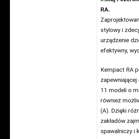
RA.
Zaprojektowan
stylowy i zdec
urządzenie dz
efektywny, wyd
Kempact RA po
zapewniającej
11 modeli o ma
również możli
(A). Dzięki r
zakładów zajmu
spawalniczy i 