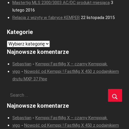
Mastertig MLS 2300/3003 AC/DC produkt miesiąca
3
lutego 2016
Relacja z wizyty w fabryce KEMPER
22 listopada 2015
Kategorie
Kategorie
Najnowsze komentarze
Sebastian
-
Kemppi FastMig X – czarny Kemppiak.
vigo
-
Nowość od Kemppi ! FastMig X 450 z podajnikiem
drutu MXP 37 Pipe
Najnowsze komentarze
Sebastian
-
Kemppi FastMig X – czarny Kemppiak.
vigo
-
Nowość od Kemppi ! FastMig X 450 z podajnikiem