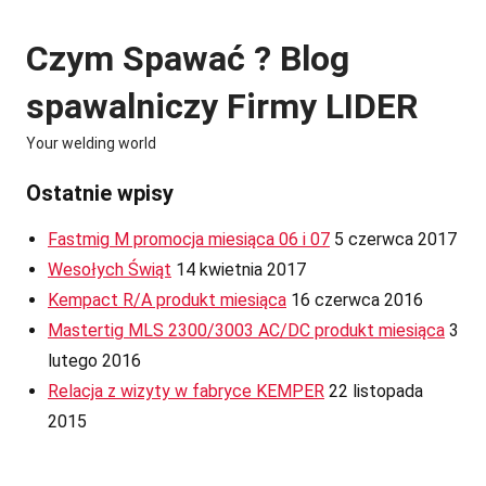
Skip
to
Czym Spawać ? Blog
content
spawalniczy Firmy LIDER
Your welding world
Ostatnie wpisy
Fastmig M promocja miesiąca 06 i 07
5 czerwca 2017
Wesołych Świąt
14 kwietnia 2017
Kempact R/A produkt miesiąca
16 czerwca 2016
Mastertig MLS 2300/3003 AC/DC produkt miesiąca
3
lutego 2016
Relacja z wizyty w fabryce KEMPER
22 listopada
2015