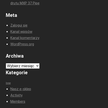
drutu MXP 37 Pipe
Meta
Zaloguj się
Kanał wpisów
Kanał komentarzy
WordPress.org
Archiwa
Archiwa
Kategorie
Inne
Nasz e-sklep
Activity
Members