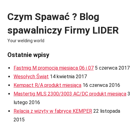
Skip
to
Czym Spawać ? Blog
content
spawalniczy Firmy LIDER
Your welding world
Ostatnie wpisy
Fastmig M promocja miesiąca 06 i 07
5 czerwca 2017
Wesołych Świąt
14 kwietnia 2017
Kempact R/A produkt miesiąca
16 czerwca 2016
Mastertig MLS 2300/3003 AC/DC produkt miesiąca
3
lutego 2016
Relacja z wizyty w fabryce KEMPER
22 listopada
2015