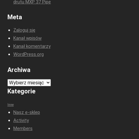
drutu MXP 37 Pipe
Meta
Zaloguj się
Kanał wpisów
Kanał komentarzy
WordPress.org
Archiwa
Archiwa
Kategorie
Inne
Nasz e-sklep
Activity
Members