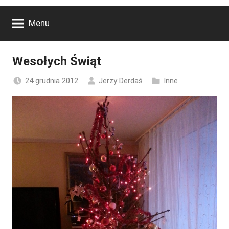
Menu
Wesołych Świąt
24 grudnia 2012
Jerzy Derdaś
Inne