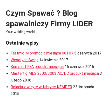
Skip
to
Czym Spawać ? Blog
content
spawalniczy Firmy LIDER
Your welding world
Ostatnie wpisy
Fastmig M promocja miesiąca 06 i 07
5 czerwca 2017
Wesołych Świąt
14 kwietnia 2017
Kempact R/A produkt miesiąca
16 czerwca 2016
Mastertig MLS 2300/3003 AC/DC produkt miesiąca
3
lutego 2016
Relacja z wizyty w fabryce KEMPER
22 listopada
2015