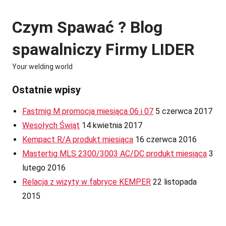
Skip
to
Czym Spawać ? Blog
content
spawalniczy Firmy LIDER
Your welding world
Ostatnie wpisy
Fastmig M promocja miesiąca 06 i 07
5 czerwca 2017
Wesołych Świąt
14 kwietnia 2017
Kempact R/A produkt miesiąca
16 czerwca 2016
Mastertig MLS 2300/3003 AC/DC produkt miesiąca
3
lutego 2016
Relacja z wizyty w fabryce KEMPER
22 listopada
2015