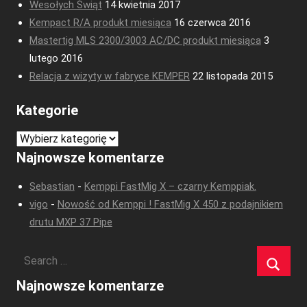
Wesołych Świąt
14 kwietnia 2017
Kempact R/A produkt miesiąca
16 czerwca 2016
Mastertig MLS 2300/3003 AC/DC produkt miesiąca
3
lutego 2016
Relacja z wizyty w fabryce KEMPER
22 listopada 2015
Kategorie
Kategorie
Najnowsze komentarze
Sebastian
-
Kemppi FastMig X – czarny Kemppiak.
vigo
-
Nowość od Kemppi ! FastMig X 450 z podajnikiem
drutu MXP 37 Pipe
Najnowsze komentarze