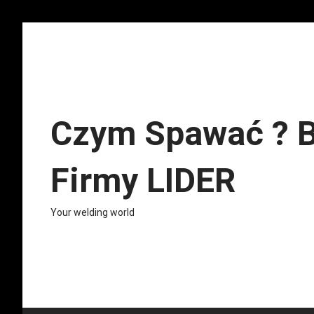
Skip
to
content
Czym Spawać ? B
Firmy LIDER
Your welding world