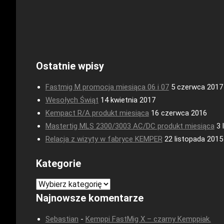
Ostatnie wpisy
Fastmig M promocja miesiąca 06 i 07
5 czerwca 2017
Wesołych Świąt
14 kwietnia 2017
Kempact R/A produkt miesiąca
16 czerwca 2016
Mastertig MLS 2300/3003 AC/DC produkt miesiąca
3 
Relacja z wizyty w fabryce KEMPER
22 listopada 2015
Kategorie
Kategorie
Najnowsze komentarze
Sebastian
-
Kemppi FastMig X – czarny Kemppiak.