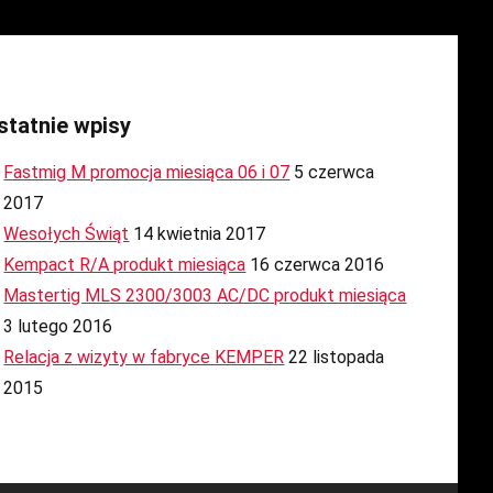
statnie wpisy
Fastmig M promocja miesiąca 06 i 07
5 czerwca
2017
Wesołych Świąt
14 kwietnia 2017
Kempact R/A produkt miesiąca
16 czerwca 2016
Mastertig MLS 2300/3003 AC/DC produkt miesiąca
3 lutego 2016
Relacja z wizyty w fabryce KEMPER
22 listopada
2015