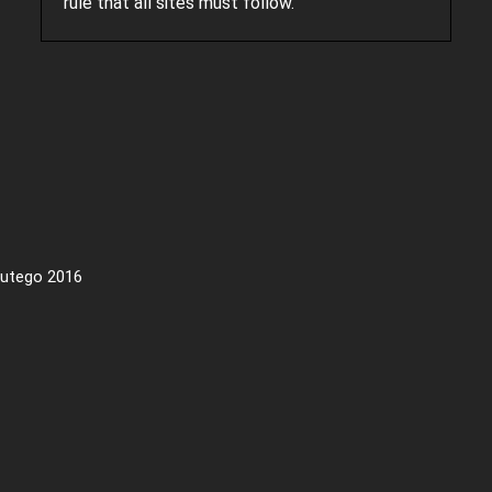
rule that all sites must follow.
lutego 2016