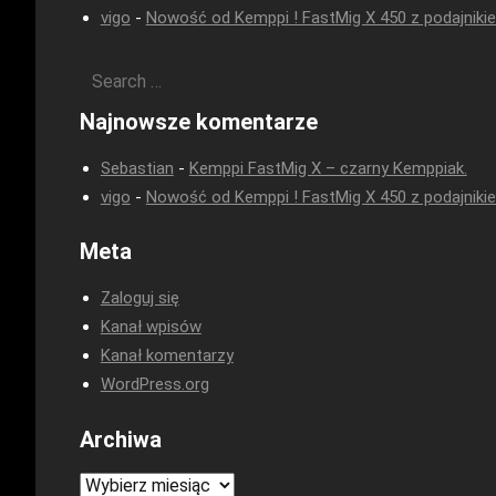
vigo
-
Nowość od Kemppi ! FastMig X 450 z podajniki
Najnowsze komentarze
Sebastian
-
Kemppi FastMig X – czarny Kemppiak.
vigo
-
Nowość od Kemppi ! FastMig X 450 z podajniki
Meta
Zaloguj się
Kanał wpisów
Kanał komentarzy
WordPress.org
Archiwa
Archiwa