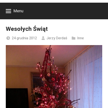
Menu
Wesołych Świąt
24 grudnia 2012
Jerzy Derdaś
Inne