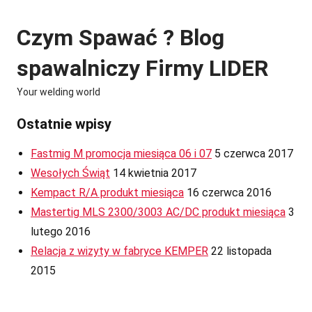
Skip
to
Czym Spawać ? Blog
content
spawalniczy Firmy LIDER
Your welding world
Ostatnie wpisy
Fastmig M promocja miesiąca 06 i 07
5 czerwca 2017
Wesołych Świąt
14 kwietnia 2017
Kempact R/A produkt miesiąca
16 czerwca 2016
Mastertig MLS 2300/3003 AC/DC produkt miesiąca
3
lutego 2016
Relacja z wizyty w fabryce KEMPER
22 listopada
2015