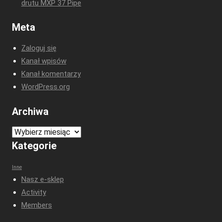
drutu MXP 37 Pipe
Meta
Zaloguj się
Kanał wpisów
Kanał komentarzy
WordPress.org
Archiwa
Archiwa
Kategorie
Inne
Nasz e-sklep
Activity
Members