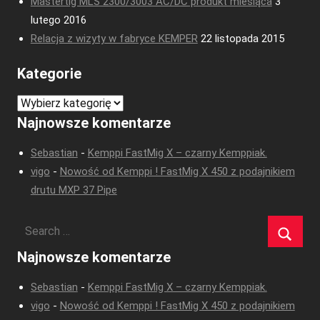
Mastertig MLS 2300/3003 AC/DC produkt miesiąca
3
lutego 2016
Relacja z wizyty w fabryce KEMPER
22 listopada 2015
Kategorie
Kategorie
Najnowsze komentarze
Sebastian
-
Kemppi FastMig X – czarny Kemppiak.
vigo
-
Nowość od Kemppi ! FastMig X 450 z podajnikiem
drutu MXP 37 Pipe
Najnowsze komentarze
Sebastian
-
Kemppi FastMig X – czarny Kemppiak.
vigo
-
Nowość od Kemppi ! FastMig X 450 z podajnikiem