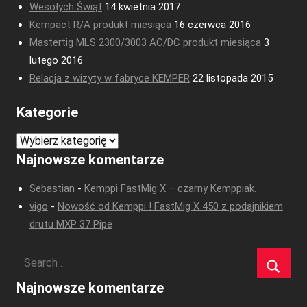
Wesołych Świąt
14 kwietnia 2017
Kempact R/A produkt miesiąca
16 czerwca 2016
Mastertig MLS 2300/3003 AC/DC produkt miesiąca
3
lutego 2016
Relacja z wizyty w fabryce KEMPER
22 listopada 2015
Kategorie
Kategorie
Najnowsze komentarze
Sebastian
-
Kemppi FastMig X – czarny Kemppiak.
vigo
-
Nowość od Kemppi ! FastMig X 450 z podajnikiem
drutu MXP 37 Pipe
Najnowsze komentarze