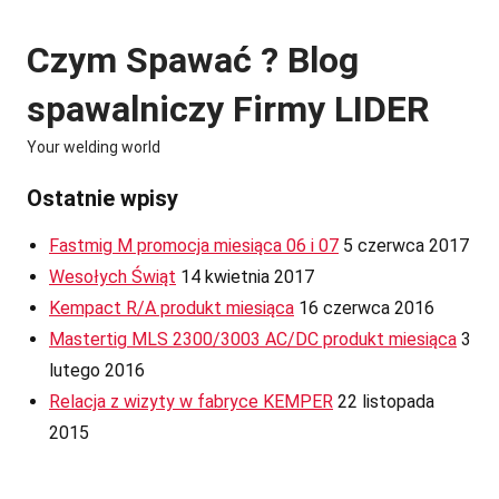
Skip
to
Czym Spawać ? Blog
content
spawalniczy Firmy LIDER
Your welding world
Ostatnie wpisy
Fastmig M promocja miesiąca 06 i 07
5 czerwca 2017
Wesołych Świąt
14 kwietnia 2017
Kempact R/A produkt miesiąca
16 czerwca 2016
Mastertig MLS 2300/3003 AC/DC produkt miesiąca
3
lutego 2016
Relacja z wizyty w fabryce KEMPER
22 listopada
2015