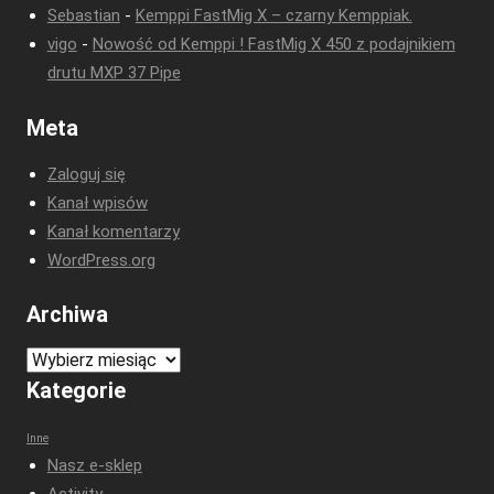
Sebastian
-
Kemppi FastMig X – czarny Kemppiak.
vigo
-
Nowość od Kemppi ! FastMig X 450 z podajnikiem
drutu MXP 37 Pipe
Meta
Zaloguj się
Kanał wpisów
Kanał komentarzy
WordPress.org
Archiwa
Archiwa
Kategorie
Inne
Nasz e-sklep