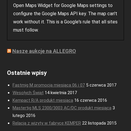
Open Maps Widget for Google Maps settings to
configure the Google Maps API key. The map can't
work without it. This is a Google's rule that all sites
must follow.
Nasze aukcje na ALLEGRO
Ostatnie wpisy
Fastmig M promocja miesiąca 06 i 07
5 czerwca 2017
Wesołych Świąt
14 kwietnia 2017
Kempact R/A produkt miesiąca
16 czerwca 2016
Mastertig MLS 2300/3003 AC/DC produkt miesiąca
3
lutego 2016
Relacja z wizyty w fabryce KEMPER
22 listopada 2015