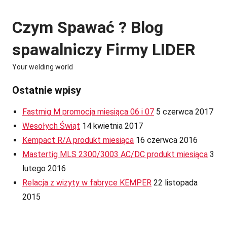
Skip
to
Czym Spawać ? Blog
content
spawalniczy Firmy LIDER
Your welding world
Ostatnie wpisy
Fastmig M promocja miesiąca 06 i 07
5 czerwca 2017
Wesołych Świąt
14 kwietnia 2017
Kempact R/A produkt miesiąca
16 czerwca 2016
Mastertig MLS 2300/3003 AC/DC produkt miesiąca
3
lutego 2016
Relacja z wizyty w fabryce KEMPER
22 listopada
2015