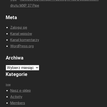
drutu MXP 37 Pipe
Meta
Zaloguj się
Kanał wpisów
Kanał komentarzy
WordPress.org
Archiwa
Archiwa
Kategorie
Inne
Nasz e-sklep
Activity
Members