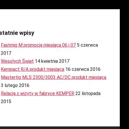
statnie wpisy
Fastmig M promocja miesiąca 06 i 07
5 czerwca
2017
Wesołych Świąt
14 kwietnia 2017
Kempact R/A produkt miesiąca
16 czerwca 2016
Mastertig MLS 2300/3003 AC/DC produkt miesiąca
3 lutego 2016
Relacja z wizyty w fabryce KEMPER
22 listopada
2015