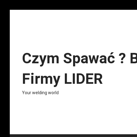
Skip
to
content
Czym Spawać ? B
Firmy LIDER
Your welding world