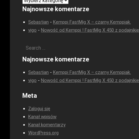
Kategorie
Najnowsze komentarze
Sebastian
-
Kemppi FastMig X – czarny Kemppiak.
vigo
-
Nowość od Kemppi ! FastMig X 450 z podajniki
Najnowsze komentarze
Sebastian
-
Kemppi FastMig X – czarny Kemppiak.
vigo
-
Nowość od Kemppi ! FastMig X 450 z podajniki
Meta
Zaloguj się
Kanał wpisów
Kanał komentarzy
WordPress.org