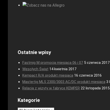
Ostatnie wpisy
Fastmig M promocja miesiąca 06 i 07
5 czerwca 2017
Wesołych Świąt
14 kwietnia 2017
Kempact R/A produkt miesiąca
16 czerwca 2016
Mastertig MLS 2300/3003 AC/DC produkt miesiąca
3 
Relacja z wizyty w fabryce KEMPER
22 listopada 2015
Kategorie