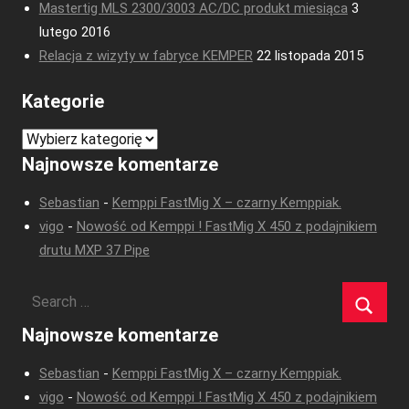
Mastertig MLS 2300/3003 AC/DC produkt miesiąca
3
lutego 2016
Relacja z wizyty w fabryce KEMPER
22 listopada 2015
Kategorie
Kategorie
Najnowsze komentarze
Sebastian
-
Kemppi FastMig X – czarny Kemppiak.
vigo
-
Nowość od Kemppi ! FastMig X 450 z podajnikiem
drutu MXP 37 Pipe
Najnowsze komentarze
Sebastian
-
Kemppi FastMig X – czarny Kemppiak.
vigo
-
Nowość od Kemppi ! FastMig X 450 z podajnikiem