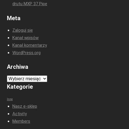
drutu MXP 37 Pipe
Meta
Zaloguj się
Kanał wpisów
Kanał komentarzy
WordPress.org
Archiwa
Archiwa
Kategorie
Inne
Nasz e-sklep
Activity
Members