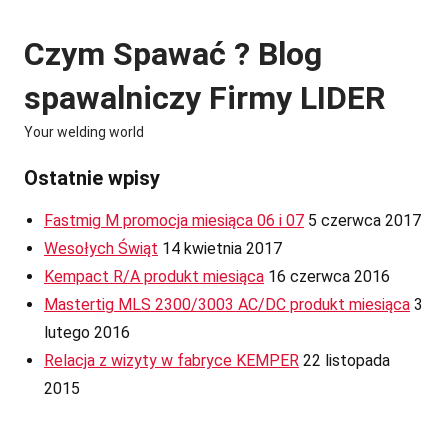
Skip
to
Czym Spawać ? Blog
content
spawalniczy Firmy LIDER
Your welding world
Ostatnie wpisy
Fastmig M promocja miesiąca 06 i 07
5 czerwca 2017
Wesołych Świąt
14 kwietnia 2017
Kempact R/A produkt miesiąca
16 czerwca 2016
Mastertig MLS 2300/3003 AC/DC produkt miesiąca
3
lutego 2016
Relacja z wizyty w fabryce KEMPER
22 listopada
2015