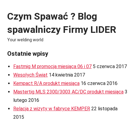
Skip
to
Czym Spawać ? Blog
content
spawalniczy Firmy LIDER
Your welding world
Ostatnie wpisy
Fastmig M promocja miesiąca 06 i 07
5 czerwca 2017
Wesołych Świąt
14 kwietnia 2017
Kempact R/A produkt miesiąca
16 czerwca 2016
Mastertig MLS 2300/3003 AC/DC produkt miesiąca
3
lutego 2016
Relacja z wizyty w fabryce KEMPER
22 listopada
2015