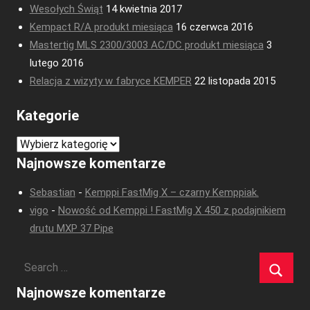
Wesołych Świąt
14 kwietnia 2017
Kempact R/A produkt miesiąca
16 czerwca 2016
Mastertig MLS 2300/3003 AC/DC produkt miesiąca
3
lutego 2016
Relacja z wizyty w fabryce KEMPER
22 listopada 2015
Kategorie
Kategorie
Najnowsze komentarze
Sebastian
-
Kemppi FastMig X – czarny Kemppiak.
vigo
-
Nowość od Kemppi ! FastMig X 450 z podajnikiem
drutu MXP 37 Pipe
Najnowsze komentarze