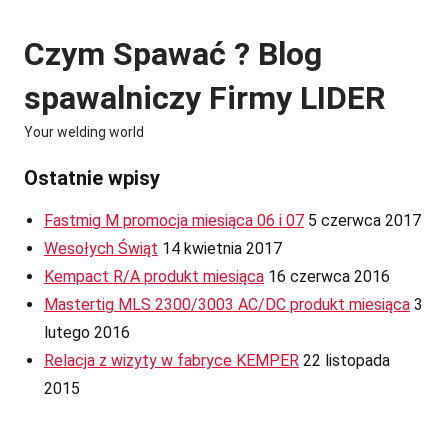
Skip
to
Czym Spawać ? Blog
content
spawalniczy Firmy LIDER
Your welding world
Ostatnie wpisy
Fastmig M promocja miesiąca 06 i 07
5 czerwca 2017
Wesołych Świąt
14 kwietnia 2017
Kempact R/A produkt miesiąca
16 czerwca 2016
Mastertig MLS 2300/3003 AC/DC produkt miesiąca
3
lutego 2016
Relacja z wizyty w fabryce KEMPER
22 listopada
2015