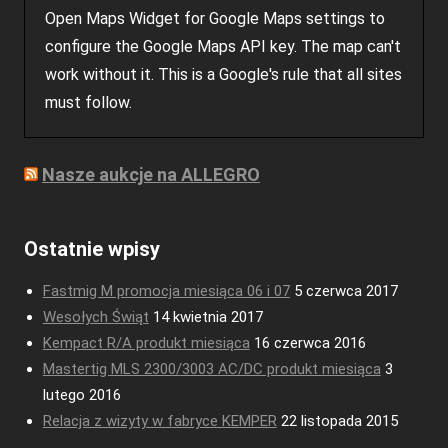
Open Maps Widget for Google Maps settings to
configure the Google Maps API key. The map can't
work without it. This is a Google's rule that all sites
must follow.
Nasze aukcje na ALLEGRO
Ostatnie wpisy
Fastmig M promocja miesiąca 06 i 07
5 czerwca 2017
Wesołych Świąt
14 kwietnia 2017
Kempact R/A produkt miesiąca
16 czerwca 2016
Mastertig MLS 2300/3003 AC/DC produkt miesiąca
3
lutego 2016
Relacja z wizyty w fabryce KEMPER
22 listopada 2015